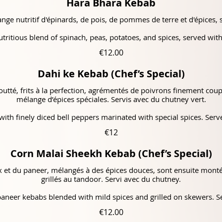
Hara Bhara Kebab
ge nutritif d'épinards, de pois, de pommes de terre et d'épices, 
ritious blend of spinach, peas, potatoes, and spices, served wit
€12.00
Dahi ke Kebab (Chef’s Special)
outté, frits à la perfection, agrémentés de poivrons finement cou
mélange d’épices spéciales. Servis avec du chutney vert.
ith finely diced bell peppers marinated with special spices. Ser
€12
Corn Malai Sheekh Kebab (Chef’s Special)
et du paneer, mélangés à des épices douces, sont ensuite montés
grillés au tandoor. Servi avec du chutney.
neer kebabs blended with mild spices and grilled on skewers. S
€12.00