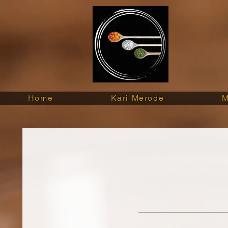
Home
Kari Merode
M