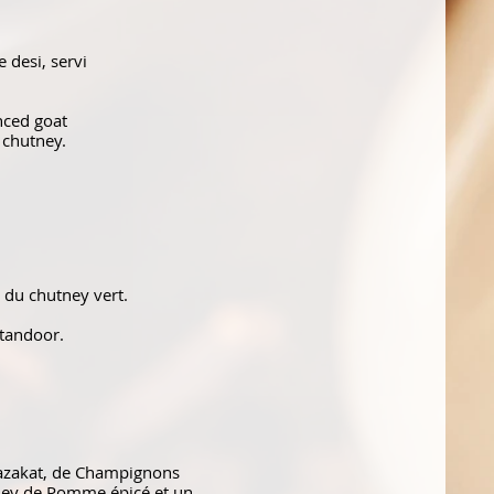
 desi, servi
nced goat
 chutney.
c du chutney vert.
 tandoor.
Nazakat, de Champignons
tney de Pomme épicé et un