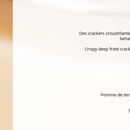
Des crackers croustillant
tamar
Crispy deep fried crac
Pomme de terre