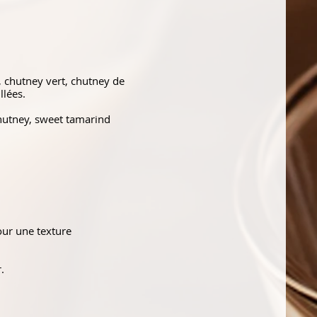
, chutney vert, chutney de
llées.
chutney, sweet tamarind
our une texture
.