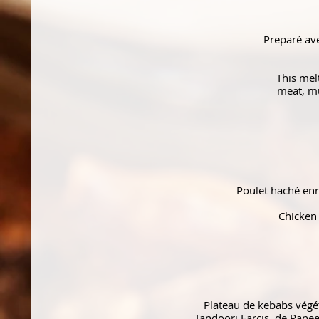
Preparé ave
This mel
meat, mu
Poulet haché enro
Chicken 
Plateau de kebabs végé
Tandoori Farcis, de Pane