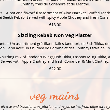
Chutney frais de Coriandre et de Menthe.
ter – A hot and flavorful assortment of Aloo Nazakat, Stuffed Ta
ai Seekh Kebab. Served with spicy Apple Chutney and fresh Coria
€18.00
Sizzling Kebab Non Veg Platter
ants – Un assortiment grésillant d’ailes tandoori, de Fish Tikka, d
n. Servi avec un Chutney de Pomme et des Chutneys frais de Co
 A sizzling mix of Tandoori Wings,Fish Tikka, Lasooni Murg Tikka
Served with Apple Chutney and fresh Coriander & Mint Chutney.
€22.00
veg mains
 diverse and traditional vegetarian and vegan dishes from different regi