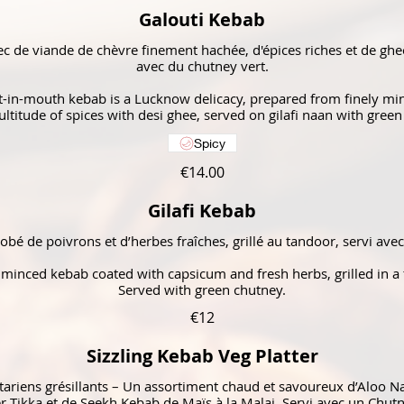
Galouti Kebab
c de viande de chèvre finement hachée, d'épices riches et de ghee
avec du chutney vert.
t-in-mouth kebab is a Lucknow delicacy, prepared from finely mi
ltitude of spices with desi ghee, served on gilafi naan with green
Spicy
€14.00
Gilafi Kebab
bé de poivrons et d’herbes fraîches, grillé au tandoor, servi ave
minced kebab coated with capsicum and fresh herbs, grilled in a
Served with green chutney.
€12
Sizzling Kebab Veg Platter
tariens grésillants – Un assortiment chaud et savoureux d’Aloo 
er Tikka et de Seekh Kebab de Maïs à la Malai. Servi avec un Chu